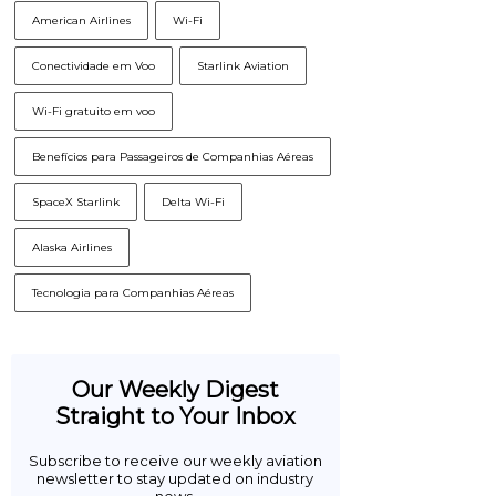
American Airlines
Wi-Fi
Conectividade em Voo
Starlink Aviation
Wi-Fi gratuito em voo
Benefícios para Passageiros de Companhias Aéreas
SpaceX Starlink
Delta Wi-Fi
Alaska Airlines
Tecnologia para Companhias Aéreas
Our Weekly Digest
Straight to Your Inbox
Subscribe to receive our weekly aviation
newsletter to stay updated on industry