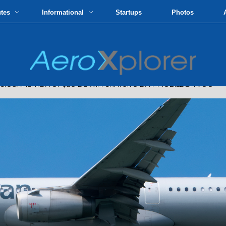
utes
Informational
Startups
Photos
OSAMENTE A OPçãO DE WIFI GRATUITO DA T-MOBILE EM VOO