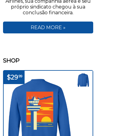
Airlines, sua companhia aérea e seu
próprio sindicato chegou à sua
conclusão financeira.
READ MORE »
SHOP
$29
99