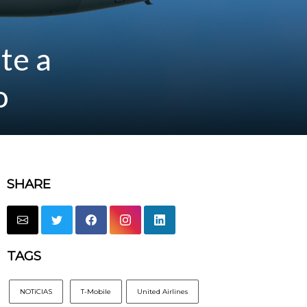
te a
o
SHARE
TAGS
NOTíCIAS
T-Mobile
United Airlines