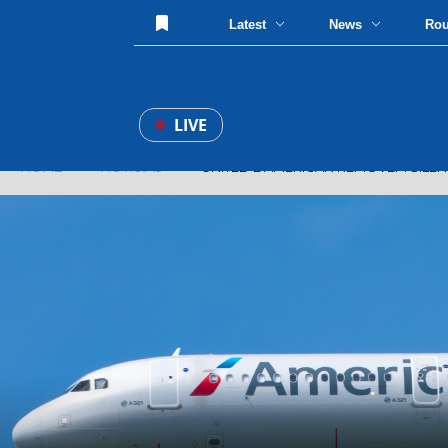
Latest
News
Ro
LIVE
HOME
»
NOTíCIAS
» UNITED E AMERICAN REMOVEM SILENCI