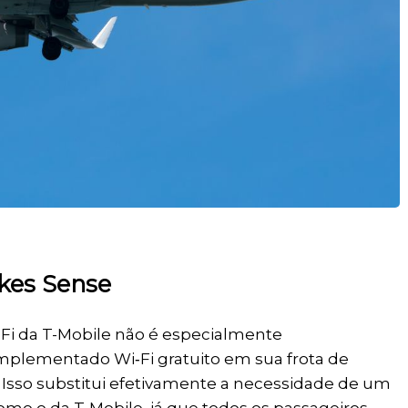
kes Sense
‑Fi da T-Mobile não é especialmente
plementado Wi‑Fi gratuito em sua frota de
 Isso substitui efetivamente a necessidade de um
omo o da T-Mobile, já que todos os passageiros