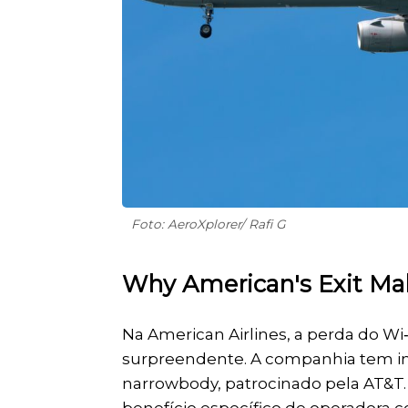
Foto: AeroXplorer/ Rafi G
Why American's Exit Ma
Na American Airlines, a perda do Wi
surpreendente. A companhia tem im
narrowbody, patrocinado pela AT&T.
benefício específico de operadora c