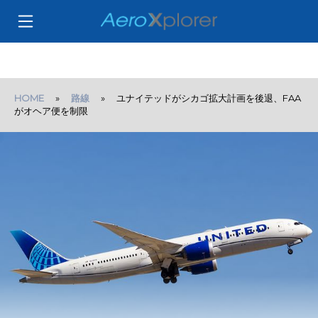
HOME
»
路線
» ユナイテッドがシカゴ拡大計画を後退、FAA
がオヘア便を制限