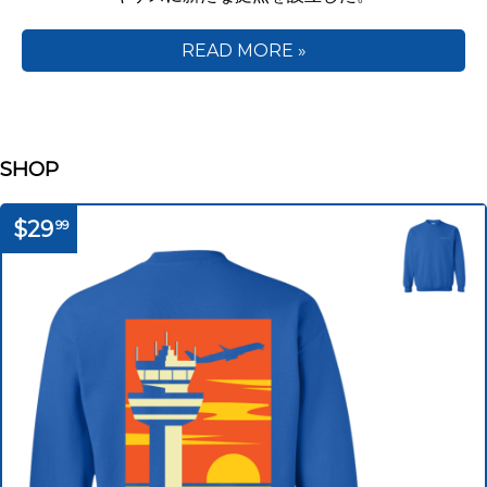
READ MORE »
SHOP
$29
99