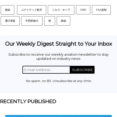
路線
ユナイテッド航空
シカゴ・オヘア
ORD
FAA規制
運行遅延
中西部旅行
便
路線
Our Weekly Digest Straight to Your Inbox
Subscribe to receive our weekly aviation newsletter to stay
updated on industry news.
SUBSCRIBE
No spam, no BS. Unsubscribe at any time.
RECENTLY PUBLISHED