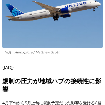
写真：AeroXplorer/ Matthew Scott
{{AD}}
規制の圧力が地域ハブの接続性に影
響
4月下旬から5月上旬に就航予定だった影響を受ける6路