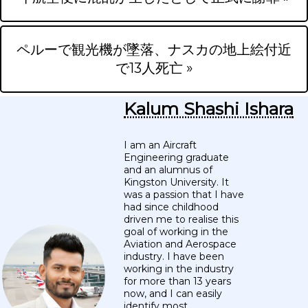
ペルーで観光機が墜落、ナスカの地上絵付近
で13人死亡 »
Kalum Shashi Ishara
I am an Aircraft
Engineering graduate
and an alumnus of
Kingston University. It
was a passion that I have
had since childhood
driven me to realise this
goal of working in the
Aviation and Aerospace
industry. I have been
working in the industry
for more than 13 years
now, and I can easily
identify most