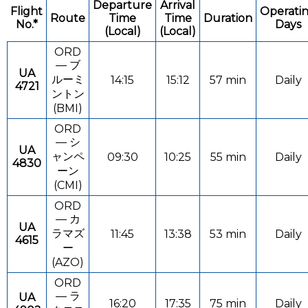
Departure
Arrival
Flight
Operati
Route
Time
Time
Duration
No.*
Days
(Local)
(Local)
ORD
— ブ
UA
ルーミ
14:15
15:12
57 min
Daily
4721
ントン
(BMI)
ORD
— シ
UA
ャンペ
09:30
10:25
55 min
Daily
4830
ーン
(CMI)
ORD
— カ
UA
ラマズ
11:45
13:38
53 min
Daily
4615
ー
(AZO)
ORD
— ラ
UA
16:20
17:35
75 min
Daily