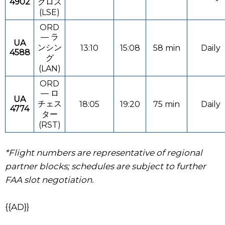
4902
クロス
(LSE)
ORD
— ラ
UA
ンシン
13:10
15:08
58 min
Daily
4588
グ
(LAN)
ORD
— ロ
UA
チェス
18:05
19:20
75 min
Daily
4774
ター
(RST)
*Flight numbers are representative of regional
partner blocks; schedules are subject to further
FAA slot negotiation.
{{AD}}