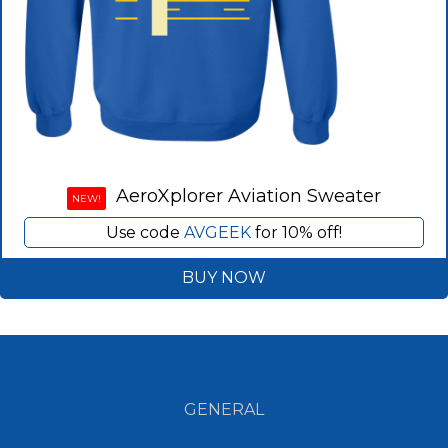
AeroXplorer Aviation Sweater
NEW!
Use code
AVGEEK
for 10% off!
BUY NOW
GENERAL