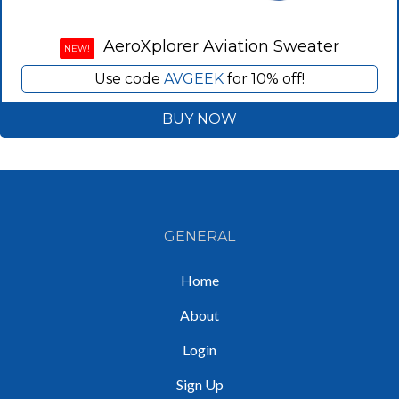
AeroXplorer Aviation Sweater
NEW!
Use code
AVGEEK
for 10% off!
BUY NOW
GENERAL
Home
About
Login
Sign Up