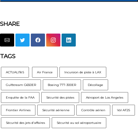
SHARE
TAGS
ACTUALITéS
Air France
Incursion de piste à LAX
Gulfstream G650ER
Boeing 777-300ER
Décollage
Enquête de la FAA
Sécurité des pistes
Aéroport de Los Angeles
Frontier Airlines
Sécurité aérienne
Contrôle aérien
Vol AF25
Sécurité des jets d'affaires
Sécurité au sol aéroportuaire