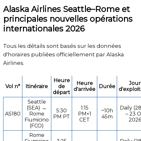
Alaska Airlines Seattle–Rome et
principales nouvelles opérations
internationales 2026
Tous les détails sont basés sur les données
d'horaires publiées officiellement par Alaska
Airlines.
Heure
Heure
Jour
Vol n°
Itinéraire
de
Durée
d'arrivée
d'exploit
départ
Seattle
(SEA) →
1:15
Daily (2
5:30
~10h
AS180
Rome
PM+1
– 23 O
PM PT
45m
Fiumicino
CET
2026
(FCO)
Rome