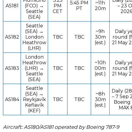
Fiumicino
3:25
Daily (2
5:45 PM
~11h
AS181
(FCO) →
PM
– 23 O
PT
20m
Seattle
CET
2026
(SEA)
Seattle
(SEA) →
~9h
Daily y
AS182
London
TBC
TBC
30m
round (
Heathrow
(est.)
21 May 
(LHR)
London
Heathrow
~10h
Daily y
AS183
(LHR) →
TBC
TBC
00m
round (
Seattle
(est.)
21 May 
(SEA)
Seattle
Daily (2
(SEA) →
~8h
– 7 Sep 
AS184
Reykjavík
TBC
TBC
30m
Boeing
Keflavík
(est.)
MAX 
(KEF)
Aircraft: AS180/AS181 operated by Boeing 787-9