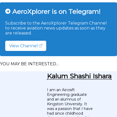
AeroXplorer is on Telegram!
Subscribe to the AeroXplorer Telegram Channel
to receive aviation news updates as soon as they
are released.
View Channel
YOU MAY BE INTERESTED...
Kalum Shashi Ishara
I am an Aircraft
Engineering graduate
and an alumnus of
Kingston University. It
was a passion that I have
had since childhood