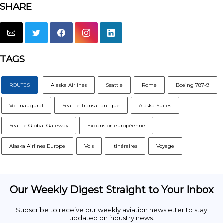
SHARE
TAGS
ROUTES
Alaska Airlines
Seattle
Rome
Boeing 787-9
Vol inaugural
Seattle Transatlantique
Alaska Suites
Seattle Global Gateway
Expansion européenne
Alaska Airlines Europe
Vols
Itinéraires
Voyage
Our Weekly Digest Straight to Your Inbox
Subscribe to receive our weekly aviation newsletter to stay
updated on industry news.