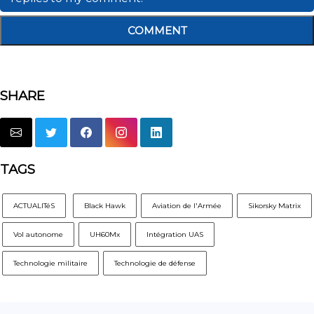
COMMENT
SHARE
TAGS
ACTUALITéS
Black Hawk
Aviation de l'Armée
Sikorsky Matrix
Vol autonome
UH60Mx
Intégration UAS
Technologie militaire
Technologie de défense