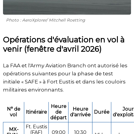
Photo : AeroXplorer/ Mitchell Roetting
Opérations d'évaluation en vol à
venir (fenêtre d'avril 2026)
La FAA et l'Army Aviation Branch ont autorisé les
opérations suivantes pour la phase de test
initiale « SAFE » à Fort Eustis et dans les couloirs
militaires environnants.
Heure
N° de
Heure
Jour
Itinéraire
de
Durée
vol
d'arrivée
d'exploit
départ
Ft. Eustis
MX-
(FAF)
09:00
10:30