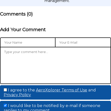
management.
Comments (
0
)
Add Your Comment
I agree to the
AeroXplorer Terms of Use
and
Privacy Policy
I would like to be notified by e-mail if someone
replies to my comment.