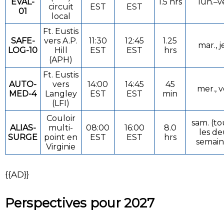
EVAL-
1.5 hrs
lun.–v
circuit
EST
EST
01
local
Ft. Eustis
SAFE-
vers A.P.
11:30
12:45
1.25
mar., j
LOG-10
Hill
EST
EST
hrs
(APH)
Ft. Eustis
AUTO-
vers
14:00
14:45
45
mer., v
MED-4
Langley
EST
EST
min
(LFI)
Couloir
sam. (to
ALIAS-
multi-
08:00
16:00
8.0
les d
SURGE
point en
EST
EST
hrs
semain
Virginie
{{AD}}
Perspectives pour 2027