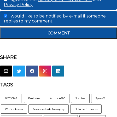
Privacy Policy
I would like to be notified by e-mail if someone
replies to my comment.
COMMENT
SHARE
TAGS
NOTICIAS
Emirates
Airbus A380
Starlink
SpaceX
Wi-Fi a bordo
Aeropuerto de Newquay
Flota de Emirates