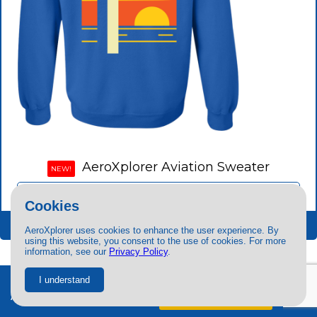
AeroXplorer Aviation Sweater
NEW!
Use code
AVGEEK
for 10% off!
Cookies
BUY NOW
AeroXplorer uses cookies to enhance the user experience. By
using this website, you consent to the use of cookies. For more
information, see our
Privacy Policy
.
I understand
Ad-free + exclusive content.
Try free
for 7 days