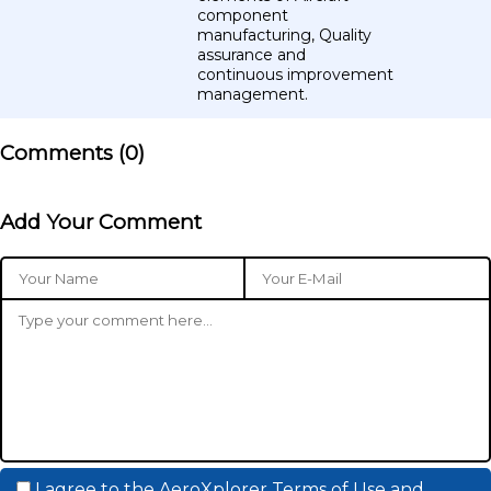
component
manufacturing, Quality
assurance and
continuous improvement
management.
Comments (
0
)
Add Your Comment
I agree to the
AeroXplorer Terms of Use
and