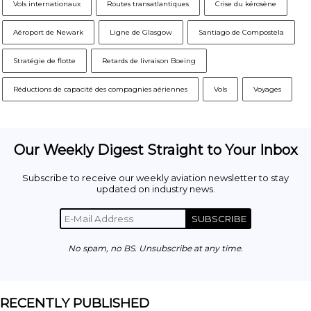
Vols internationaux
Routes transatlantiques
Crise du kérosène
Aéroport de Newark
Ligne de Glasgow
Santiago de Compostela
Stratégie de flotte
Retards de livraison Boeing
Réductions de capacité des compagnies aériennes
Vols
Voyages
Our Weekly Digest Straight to Your Inbox
Subscribe to receive our weekly aviation newsletter to stay
updated on industry news.
SUBSCRIBE
No spam, no BS. Unsubscribe at any time.
RECENTLY PUBLISHED