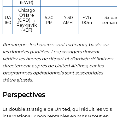
(EWR)
Chicago
O'Hare
UA
5:30
7:30
~7h
3x pa
(ORD) →
160
PM
AM+1
00m
semai
Reykjavík
(KEF)
Remarque : les horaires sont indicatifs, basés sur
les données publiées. Les passagers doivent
vérifier les heures de départ et d'arrivée définitives
directement auprès de United Airlines, car les
programmes opérationnels sont susceptibles
d'être ajustés.
Perspectives
La double stratégie de United, qui réduit les vols
internationaux non rentables en MAX 8 tout en