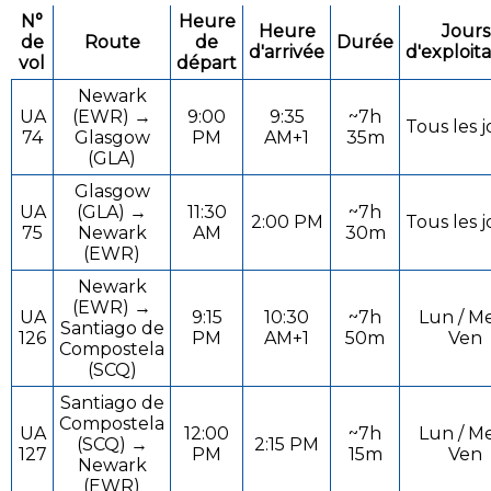
N°
Heure
Heure
Jours
de
Route
de
Durée
d'arrivée
d'exploita
vol
départ
Newark
UA
(EWR) →
9:00
9:35
~7h
Tous les j
74
Glasgow
PM
AM+1
35m
(GLA)
Glasgow
UA
(GLA) →
11:30
~7h
2:00 PM
Tous les j
75
Newark
AM
30m
(EWR)
Newark
(EWR) →
UA
9:15
10:30
~7h
Lun / Me
Santiago de
126
PM
AM+1
50m
Ven
Compostela
(SCQ)
Santiago de
Compostela
UA
12:00
~7h
Lun / Me
(SCQ) →
2:15 PM
127
PM
15m
Ven
Newark
(EWR)