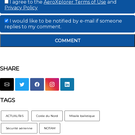
I agree to the
AeroXplorer Terms of Use
and
Privacy Policy
I would like to be notified by e-mail if someone
replies to my comment.
COMMENT
SHARE
TAGS
ACTUALITéS
Corée du Nord
Missile balistique
Sécurité aérienne
NOTAM