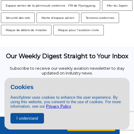
Espace aérien de la péninsule coréenne · FIR de Pyongyang
Mer du Japon
Sécurité des vols
Alerte d'espace aérien
Tensions coréennes
Risque de débris de missiles
Risque pour l'aviation civile
Our Weekly Digest Straight to Your Inbox
Subscribe to receive our weekly aviation newsletter to stay
updated on industry news.
SUBSCRIBE
Cookies
AeroXplorer uses cookies to enhance the user experience. By
No spam, no BS. Unsubscribe at any time.
using this website, you consent to the use of cookies. For more
information, see our
Privacy Policy
.
I understand
RECENTLY PUBLISHED
Ad-free + exclusive content.
Try free
for 7 days