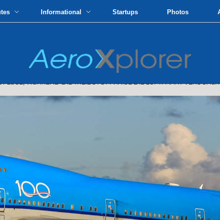
utes
Informational
Startups
Photos
FLüGE, WäHREND DIE TREIBSTOFFKRISE DIE LUFTFAHRT VERSCHäR