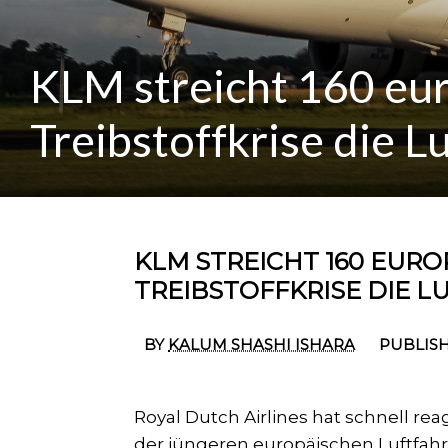
KLM streicht 160 eur
Treibstoffkrise die L
KLM STREICHT 160 EURO
TREIBSTOFFKRISE DIE 
BY
KALUM SHASHI ISHARA
PUBLISH
Royal Dutch Airlines hat schnell rea
der jüngeren europäischen Luftfah