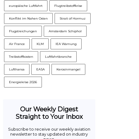
europäische Luftfahrt
Flugtreibstoffkrise
Konflikt im Nahen Osten
Strait of Hormuz
Flugstreichungen
Amsterdam Schiphol
Air France
KLM
IEA Warnung
Treibstoffkosten
Luftfahrtbranche
Lufthansa
EASA
Kerosinmangel
Energiekrise 2026
Our Weekly Digest
Straight to Your Inbox
Subscribe to receive our weekly aviation
newsletter to stay updated on industry