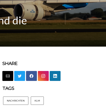
nd die
SHARE
TAGS
NACHRICHTEN
KLM