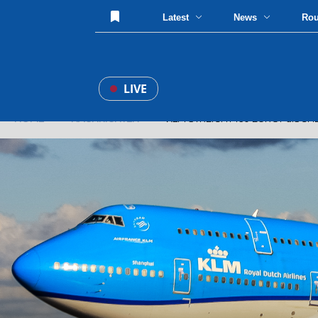
Latest
News
Ro
LIVE
HOME
»
NACHRICHTEN
» KLM STREICHT 160 EUROPäISCHE 