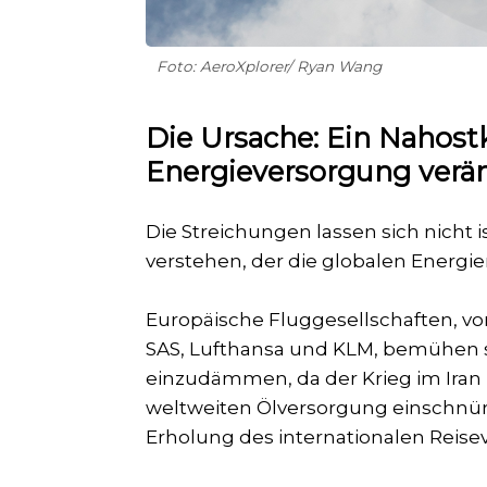
Foto: AeroXplorer/ Ryan Wang
Die Ursache: Ein Nahostk
Energieversorgung verän
Die Streichungen lassen sich nicht 
verstehen, der die globalen Energie
Europäische Fluggesellschaften, vom
SAS, Lufthansa und KLM, bemühen si
einzudämmen, da der Krieg im Iran u
weltweiten Ölversorgung einschnüren
Erholung des internationalen Reise