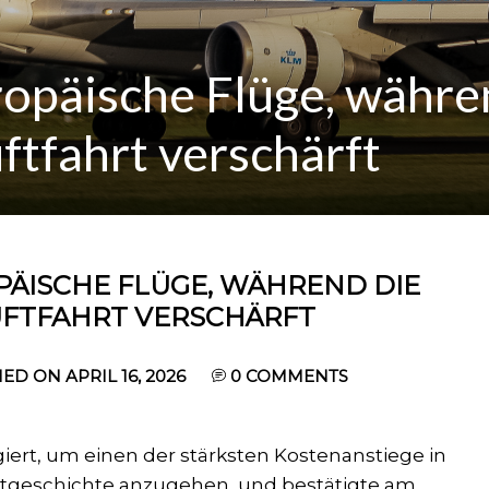
opäische Flüge, währe
uftfahrt verschärft
PÄISCHE FLÜGE, WÄHREND DIE
LUFTFAHRT VERSCHÄRFT
ED ON APRIL 16, 2026
0
COMMENTS
giert, um einen der stärksten Kostenanstiege in
rtgeschichte anzugehen, und bestätigte am