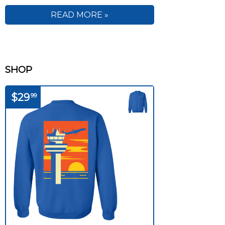
READ MORE »
SHOP
$29
99