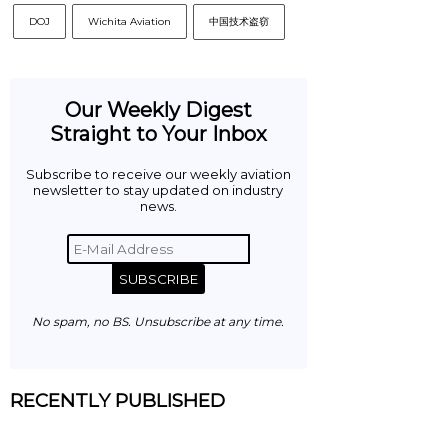
DOJ
Wichita Aviation
中国技术盗窃
Our Weekly Digest
Straight to Your Inbox
Subscribe to receive our weekly aviation
newsletter to stay updated on industry
news.
SUBSCRIBE
No spam, no BS. Unsubscribe at any time.
RECENTLY PUBLISHED