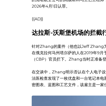
2026年4月1日认罪。
{{AD}}
达拉斯-沃斯堡机场的拦截
针对Zhang的案件（他也以Jeff Z
在俄克拉何马州塔尔萨的人在2019年9月于
（CBP）官员拦下。Zhang当时正准
在交谈中，Zhang明示否认在个人电子
法医检查发现了一枚优盘和一台笔记本电
密图表、蓝图和工艺文件，该雇主是一家位于