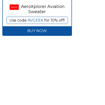
AeroXplorer Aviation
NEW!
Sweater
Use code
AVGEEK
for 10% off!
BUY NOW