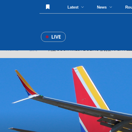
Latest
News
Ro
LIVE
HOME
»
新闻
» 两架 SOUTHWEST BOEING 客机在 NASH