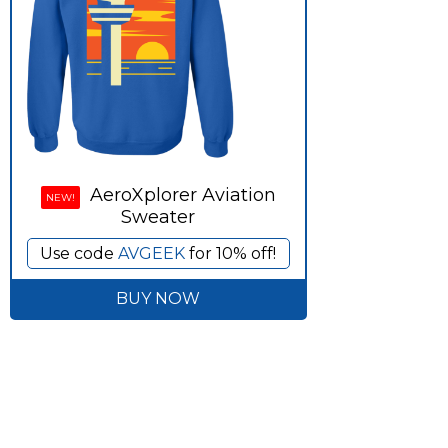
AeroXplorer Aviation
NEW!
Sweater
Use code
AVGEEK
for 10% off!
BUY NOW