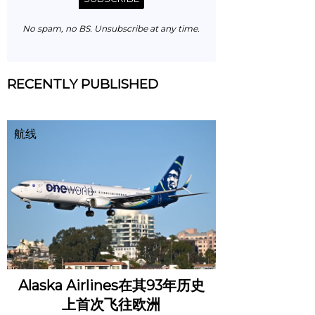
No spam, no BS. Unsubscribe at any time.
RECENTLY PUBLISHED
航线
Alaska Airlines在其93年历史
上首次飞往欧洲