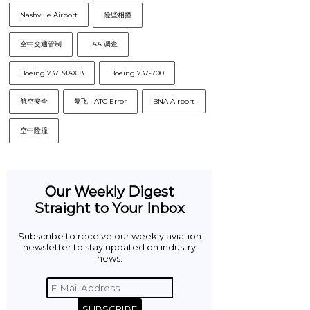
Nashville Airport
险些相撞
空中交通管制
FAA 调查
Boeing 737 MAX 8
Boeing 737-700
航空安全
复飞 · ATC Error
BNA Airport
空中险撞
Our Weekly Digest
Straight to Your Inbox
Subscribe to receive our weekly aviation
newsletter to stay updated on industry
news.
SUBSCRIBE