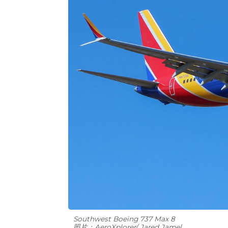
Southwest Boeing 737 Max 8
照片：AeroXplorer/ Jared Jamel