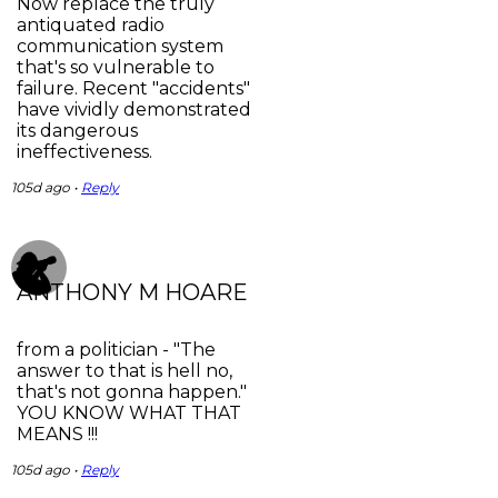
Now replace the truly
antiquated radio
communication system
that's so vulnerable to
failure. Recent "accidents"
have vividly demonstrated
its dangerous
ineffectiveness.
105d ago •
Reply
ANTHONY M HOARE
from a politician - "The
answer to that is hell no,
that's not gonna happen."
YOU KNOW WHAT THAT
MEANS !!!
105d ago •
Reply