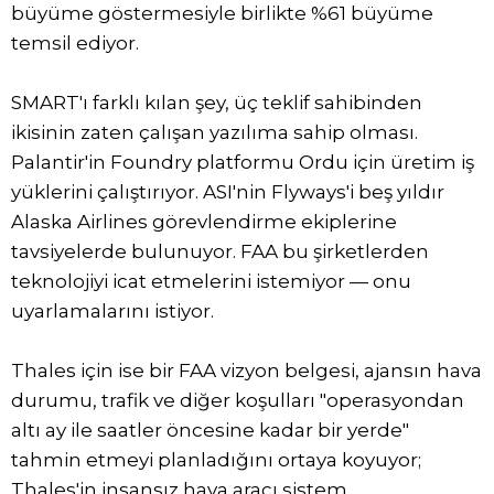
büyüme göstermesiyle birlikte %61 büyüme
temsil ediyor.
SMART'ı farklı kılan şey, üç teklif sahibinden
ikisinin zaten çalışan yazılıma sahip olması.
Palantir'in Foundry platformu Ordu için üretim iş
yüklerini çalıştırıyor. ASI'nin Flyways'i beş yıldır
Alaska Airlines görevlendirme ekiplerine
tavsiyelerde bulunuyor. FAA bu şirketlerden
teknolojiyi icat etmelerini istemiyor — onu
uyarlamalarını istiyor.
Thales için ise bir FAA vizyon belgesi, ajansın hava
durumu, trafik ve diğer koşulları "operasyondan
altı ay ile saatler öncesine kadar bir yerde"
tahmin etmeyi planladığını ortaya koyuyor;
Thales'in insansız hava aracı sistem