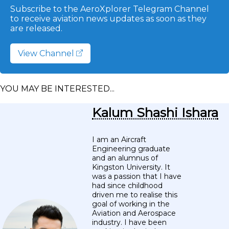
Subscribe to the AeroXplorer Telegram Channel
to receive aviation news updates as soon as they
are released.
View Channel
YOU MAY BE INTERESTED...
Kalum Shashi Ishara
I am an Aircraft
Engineering graduate
and an alumnus of
Kingston University. It
was a passion that I have
had since childhood
driven me to realise this
goal of working in the
Aviation and Aerospace
industry. I have been