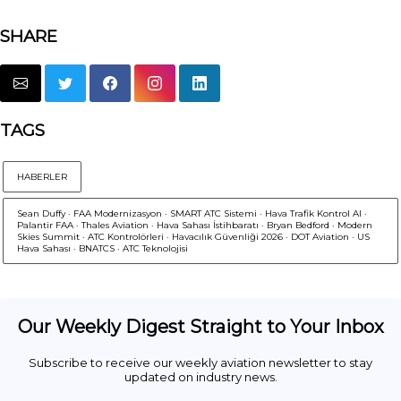
SHARE
TAGS
HABERLER
Sean Duffy · FAA Modernizasyon · SMART ATC Sistemi · Hava Trafik Kontrol AI ·
Palantir FAA · Thales Aviation · Hava Sahası İstihbaratı · Bryan Bedford · Modern
Skies Summit · ATC Kontrolörleri · Havacılık Güvenliği 2026 · DOT Aviation · US
Hava Sahası · BNATCS · ATC Teknolojisi
Our Weekly Digest Straight to Your Inbox
Subscribe to receive our weekly aviation newsletter to stay
updated on industry news.