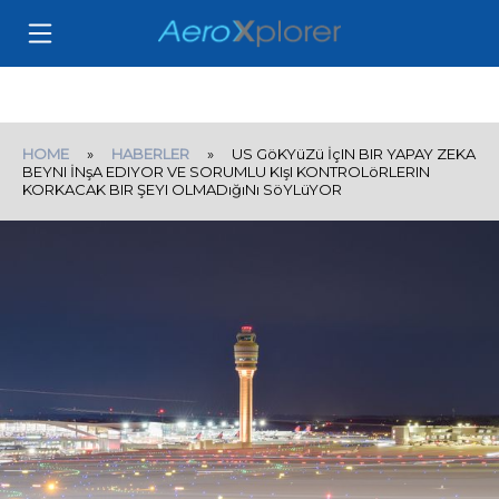
HOME
»
HABERLER
» US GöKYüZü İçIN BIR YAPAY ZEKA
BEYNI İNşA EDIYOR VE SORUMLU KIşI KONTROLöRLERIN
KORKACAK BIR ŞEYI OLMADığıNı SöYLüYOR