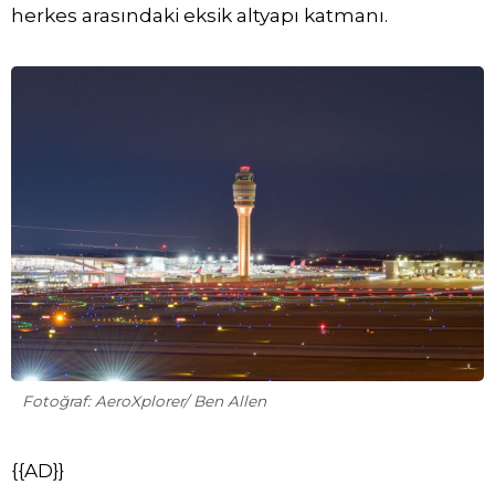
herkes arasındaki eksik altyapı katmanı.
Fotoğraf: AeroXplorer/ Ben Allen
{{AD}}