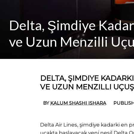
Delta, Şimdiye Kadar
ve Uzun Menzilli Uçu
DELTA, ŞIMDIYE KADARK
VE UZUN MENZILLI UÇUŞ
BY
KALUM SHASHI ISHARA
PUBLISH
Delta Air Lines, şimdiye kadarki en 
uçakta başlayacak yeni nesil Delta On