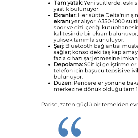
Tam yatak:
Yeni süitlerde, eski 
yastık bulunuyor.
Ekranlar:
Her süitte Delta'nın ş
ekranı
yer alıyor. A350-1000 süit
spor ve dizi içeriği kütüphanesi
kalitesinde bir ekran bulunuyor
yüksek tanımla sunuluyor.
Şarj:
Bluetooth bağlantısı müşter
sağlar; konsoldeki taş kaplamay
fazla cihazı şarj etmesine imkan
Depolama:
Süit içi geliştirmele
telefon için başucu tepsisi ve iy
bulunuyor.
Düzen:
Pencereler yönüne bakan
merkezine dönük olduğu tam 1-
Parise, zaten güçlü bir temelden evri