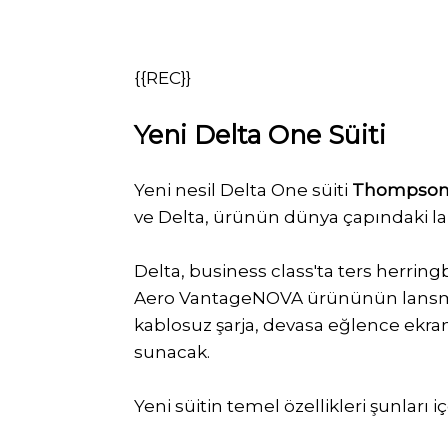
{{REC}}
Yeni Delta One Süiti
Yeni nesil Delta One süiti
Thompson
ve Delta, ürünün dünya çapındaki l
Delta, business class'ta ters herri
Aero VantageNOVA ürününün lansman
kablosuz şarja, devasa eğlence ekranl
sunacak.
Yeni süitin temel özellikleri şunları iç