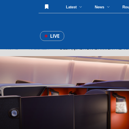
Latest
News
Ro
LIVE
HOME
»
HABERLER
» DELTA, ŞIMDIYE KADARKI EN PREMIUM 