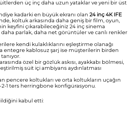
süitlerden üç inç daha uzun yataklar ve yeni bir üst
imdiye kadarki en büyük ekranı olan
24 inç 4K IFE
inde, koltuk arkasında daha geniş bir film, oyun,
nin keyfini çıkarabileceğiniz 24 inç sinema
; daha parlak, daha net görüntüler ve canlı renkler
ilere kendi kulaklıklarını eşleştirme olanağı
a entegre kablosuz şarj ise müşterilerin birden
 tanıyor.
r arasında özel bir gözlük askısı, ayakkabı bölmesi,
ileştirilmiş süit içi ambiyans aydınlatması
 pencere koltukları ve orta koltukların uçağın
2-1 ters herringbone konfigürasyonu.
ldiğini kabul etti: