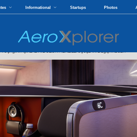
utes
Informational
Startups
Photos
UçAğıNı AçıKLADı VE UZUN MENZILLI UçUşLARı DEğIşTIRECEK