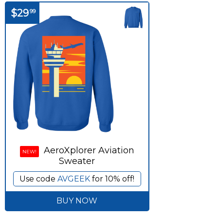
$29
99
AeroXplorer Aviation
NEW!
Sweater
Use code
AVGEEK
for 10% off!
BUY NOW