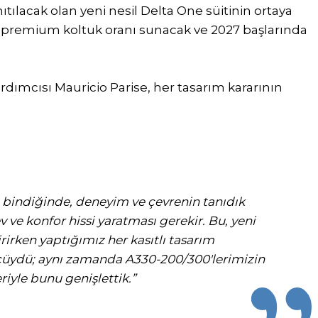
tılacak olan yeni nesil Delta One süitinin ortaya
0 premium koltuk oranı sunacak ve 2027 başlarında
dımcısı Mauricio Parise, her tasarım kararının
 bindiğinde, deneyim ve çevrenin tanıdık
v ve konfor hissi yaratması gerekir. Bu, yeni
irken yaptığımız her kasıtlı tasarım
gücüydü; aynı zamanda A330-200/300'lerimizin
yle bunu genişlettik.”