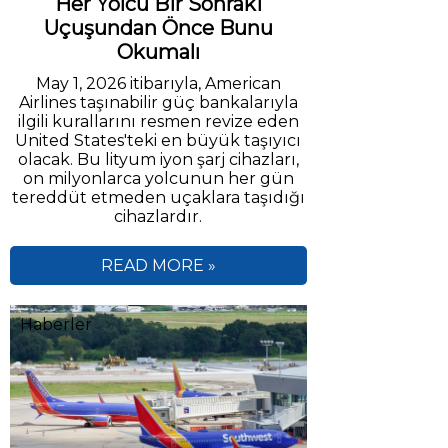
Her Yolcu Bir Sonraki
Uçuşundan Önce Bunu
Okumalı
May 1, 2026 itibarıyla, American
Airlines taşınabilir güç bankalarıyla
ilgili kurallarını resmen revize eden
United States'teki en büyük taşıyıcı
olacak. Bu lityum iyon şarj cihazları,
on milyonlarca yolcunun her gün
tereddüt etmeden uçaklara taşıdığı
cihazlardır.
READ MORE »
Haberler