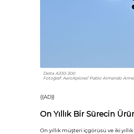
Delta A330-300
Fotoğraf: AeroXplorer/ Pablo Armando Arm
{{AD}}
On Yıllık Bir Sürecin Ür
On yıllık müşteri içgörüsü ve iki yıllı