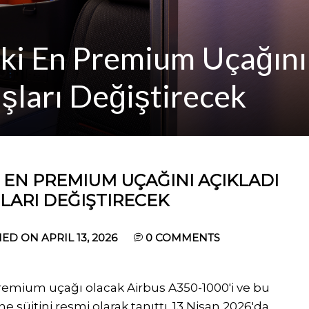
ki En Premium Uçağını
şları Değiştirecek
I EN PREMIUM UÇAĞINI AÇIKLADI
LARI DEĞIŞTIRECEK
ED ON APRIL 13, 2026
0
COMMENTS
premium uçağı olacak Airbus A350-1000'i ve bu
e süitini resmi olarak tanıttı. 13 Nisan 2026'da