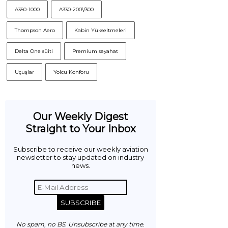
A350-1000
A330-200\/300
Thompson Aero
Kabin Yükseltmeleri
Delta One süiti
Premium seyahat
Uçuşlar
Yolcu Konforu
Our Weekly Digest
Straight to Your Inbox
Subscribe to receive our weekly aviation
newsletter to stay updated on industry
news.
SUBSCRIBE
No spam, no BS. Unsubscribe at any time.