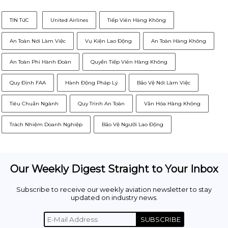
TIN TứC
United Airlines
Tiếp Viên Hàng Không
An Toàn Nơi Làm Việc
Vụ Kiện Lao Động
An Toàn Hàng Không
An Toàn Phi Hành Đoàn
Quyền Tiếp Viên Hàng Không
Quy Định FAA
Hành Động Pháp Lý
Bảo Vệ Nơi Làm Việc
Tiêu Chuẩn Ngành
Quy Trình An Toàn
Văn Hóa Hàng Không
Trách Nhiệm Doanh Nghiệp
Bảo Vệ Người Lao Động
Our Weekly Digest Straight to Your Inbox
Subscribe to receive our weekly aviation newsletter to stay
updated on industry news.
SUBSCRIBE