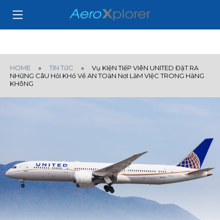
HOME
»
TIN TứC
» Vụ KIệN TIếP VIêN UNITED ĐặT RA
NHữNG CâU HỏI KHó Về AN TOàN NơI LàM VIệC TRONG HàNG
KHôNG