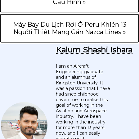
Cấu Hình »
Máy Bay Du Lịch Rơi Ở Peru Khiến 13
Người Thiệt Mạng Gần Nazca Lines »
Kalum Shashi Ishara
I am an Aircraft
Engineering graduate
and an alumnus of
Kingston University. It
was a passion that I have
had since childhood
driven me to realise this
goal of working in the
Aviation and Aerospace
industry. I have been
working in the industry
for more than 13 years
now, and I can easily
identify most