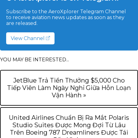
Subscribe to the AeroXplorer Telegram Channel
to receive aviation news updates as soon as they
are released.
View Channel
YOU MAY BE INTERESTED...
JetBlue Trả Tiền Thưởng $5,000 Cho
Tiếp Viên Làm Ngày Nghỉ Giữa Hỗn Loạn
Vận Hành »
United Airlines Chuẩn Bị Ra Mắt Polaris
Studio Suites Được Mong Đợi Từ Lâu
Trên Boeing 787 Dreamliners Được Tái