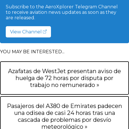
Subscribe to the AeroXplorer Telegram Channel
to receive aviation news updates as soon as they
are released.
View Channel
YOU MAY BE INTERESTED...
Azafatas de WestJet presentan aviso de
huelga de 72 horas por disputa por
trabajo no remunerado »
Pasajeros del A380 de Emirates padecen
una odisea de casi 24 horas tras una
cascada de problemas por desvío
meteorológico »