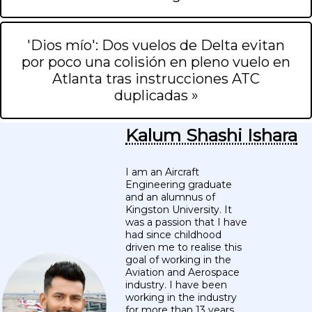
'Dios mío': Dos vuelos de Delta evitan
por poco una colisión en pleno vuelo en
Atlanta tras instrucciones ATC
duplicadas »
Kalum Shashi Ishara
I am an Aircraft
Engineering graduate
and an alumnus of
Kingston University. It
was a passion that I have
had since childhood
driven me to realise this
goal of working in the
Aviation and Aerospace
industry. I have been
working in the industry
for more than 13 years