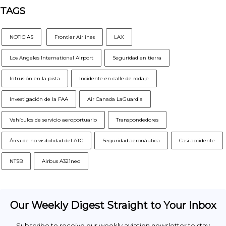
TAGS
NOTICIAS
Frontier Airlines
LAX
Los Angeles International Airport
Seguridad en tierra
Intrusión en la pista
Incidente en calle de rodaje
Investigación de la FAA
Air Canada LaGuardia
Vehículos de servicio aeroportuario
Transpondedores
Área de no visibilidad del ATC
Seguridad aeronáutica
Casi accidente
NTSB
Airbus A321neo
Our Weekly Digest Straight to Your Inbox
Subscribe to receive our weekly aviation newsletter to stay