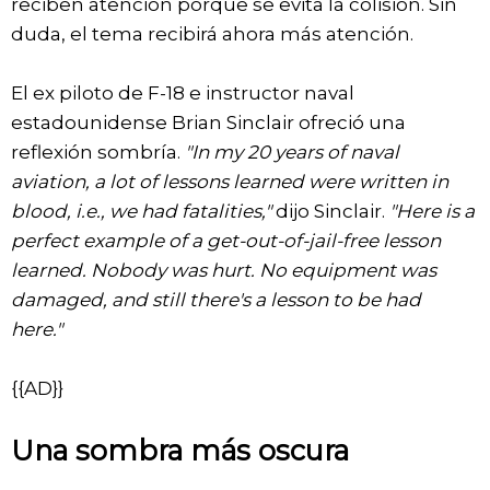
reciben atención porque se evita la colisión. Sin
duda, el tema recibirá ahora más atención.
El ex piloto de F-18 e instructor naval
estadounidense Brian Sinclair ofreció una
reflexión sombría.
"In my 20 years of naval
aviation, a lot of lessons learned were written in
blood, i.e., we had fatalities,"
dijo Sinclair.
"Here is a
perfect example of a get-out-of-jail-free lesson
learned. Nobody was hurt. No equipment was
damaged, and still there's a lesson to be had
here."
{{AD}}
Una sombra más oscura