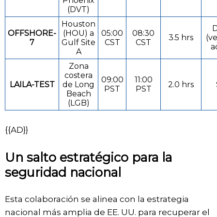
Phoenix
(DVT)
Houston
D
OFFSHORE-
(HOU) a
05:00
08:30
3.5 hrs
(v
7
Gulf Site
CST
CST
a
A
Zona
costera
09:00
11:00
LAILA-TEST
de Long
2.0 hrs
PST
PST
Beach
(LGB)
{{AD}}
Un salto estratégico para la
seguridad nacional
Esta colaboración se alinea con la estrategia
nacional más amplia de EE. UU. para recuperar el