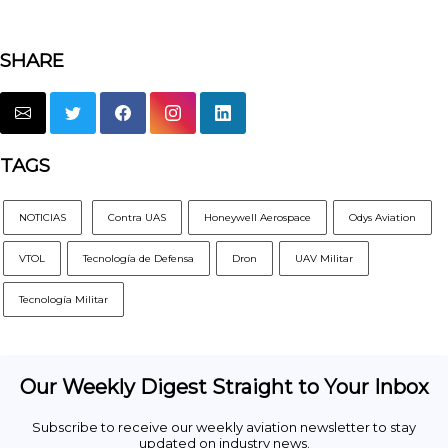
SHARE
TAGS
NOTICIAS
Contra UAS
Honeywell Aerospace
Odys Aviation
VTOL
Tecnología de Defensa
Dron
UAV Militar
Tecnología Militar
Our Weekly Digest Straight to Your Inbox
Subscribe to receive our weekly aviation newsletter to stay
updated on industry news.