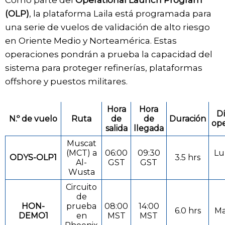
(OLP)
, la plataforma Laila está programada para
una serie de vuelos de validación de alto riesgo
en Oriente Medio y Norteamérica. Estas
operaciones pondrán a prueba la capacidad del
sistema para proteger refinerías, plataformas
offshore y puestos militares.
Hora
Hora
Dí
N.º de vuelo
Ruta
de
de
Duración
ope
salida
llegada
Muscat
(MCT) a
06:00
09:30
Lu
ODYS-OLP1
3.5 hrs
Al-
GST
GST
Wusta
Circuito
de
HON-
prueba
08:00
14:00
6.0 hrs
Ma
DEMO1
en
MST
MST