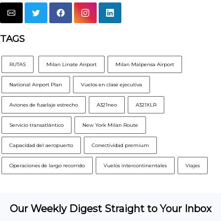
TAGS
RUTAS
Milan Linate Airport
Milan Malpensa Airport
National Airport Plan
Vuelos en clase ejecutiva
Aviones de fuselaje estrecho
A321neo
A321XLR
Servicio transatlántico
New York Milan Route
Capacidad del aeropuerto
Conectividad premium
Operaciones de largo recorrido
Vuelos intercontinentales
Viajes
Our Weekly Digest Straight to Your Inbox