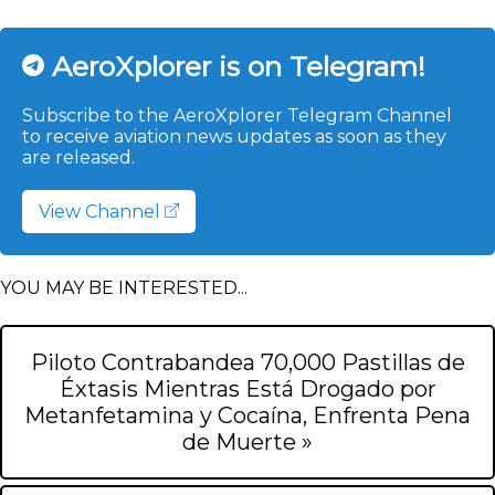
AeroXplorer is on Telegram!
Subscribe to the AeroXplorer Telegram Channel
to receive aviation news updates as soon as they
are released.
View Channel
YOU MAY BE INTERESTED...
Piloto Contrabandea 70,000 Pastillas de
Éxtasis Mientras Está Drogado por
Metanfetamina y Cocaína, Enfrenta Pena
de Muerte »