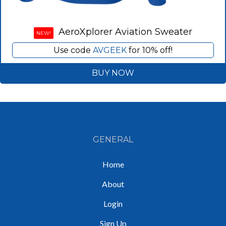
AeroXplorer Aviation Sweater
NEW!
Use code
AVGEEK
for 10% off!
BUY NOW
GENERAL
Home
About
Login
Sign Up